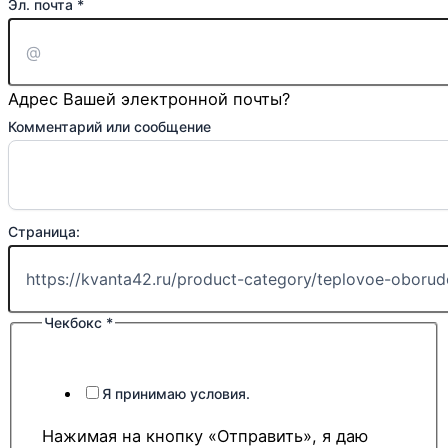
Эл. почта
*
Адрес Вашей электронной почты?
Чекбокс
Комментарий или сообщение
Ваше
или
Страница:
Чекбокс
*
Я принимаю условия.
Нажимая на кнопку «Отправить», я даю