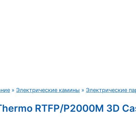
ание
»
Электрические камины
»
Электрические па
 Thermo RTFP/P2000M 3D Cas