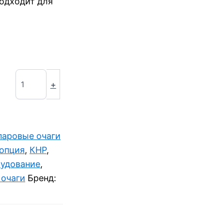
одходит для
+
паровые очаги
опция
,
КНР
,
рудование
,
 очаги
Бренд: