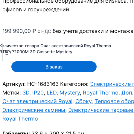
Профессиональное оборудование для бизнеса. П
офисов и госучреждений.
199 990,00
₽
без учета доставки и монтажа
с НДС
Количество товара Очаг электрический Royal Thermo
-
RTFP/P2000M 3D Cassette Mystery
В заказ
Артикул:
НС-1683163
Категория:
Электрические 
Метки:
3D
,
IP20
,
LED
,
Mystery
,
Royal Thermo
,
Доп.
Очаг электрический Royal
,
Сбоку
,
Тепловое обо
Электрические камины
,
Электрические паровые
Royal Thermo
Габариты:
23,6 × 200 × 21,5 см