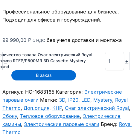
Профессиональное оборудование для бизнеса.
Подходит для офисов и госучреждений.
99 990,00
₽
без учета доставки и монтажа
с НДС
оличество товара Очаг электрический Royal
-
+
hermo RTFP/P500MR 3D Cassette Mystery
ound
В заказ
Артикул:
НС-1683165
Категория:
Электрические
паровые очаги
Метки:
3D
,
IP20
,
LED
,
Mystery
,
Royal
Thermo
,
Доп.опция
,
КНР
,
Очаг электрический Royal
,
Сбоку
,
Тепловое оборудование
,
Электрические
камины
,
Электрические паровые очаги
Бренд:
Royal
Thermo