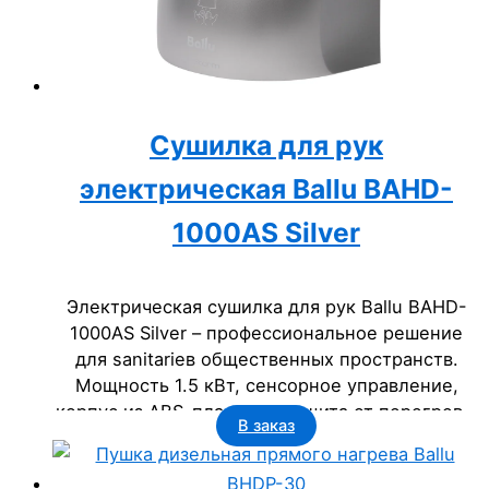
Сушилка для рук
электрическая Ballu BAHD-
1000AS Silver
Электрическая сушилка для рук Ballu BAHD-
1000AS Silver – профессиональное решение
для sanitariев общественных пространств.
Мощность 1.5 кВт, сенсорное управление,
корпус из ABS-пластика, защита от перегрева.
В заказ
Срок службы 5 лет, класс IP23. Идеально для
офисов, гостиниц, госучреждений.