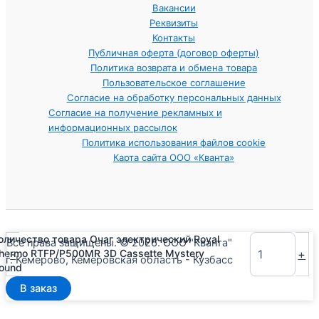
Вакансии
Реквизиты
Контакты
Публичная оферта (договор оферты)
Политика возврата и обмена товара
Пользовательское соглашение
Согласие на обработку персональных данных
Согласие на получение рекламных и
информационных рассылок
Политика использования файлов cookie
Карта сайта ООО «Кванта»
оличество товара Очаг электрический Royal
Все права защищены. © 2026. ООО "Кванта"
-
+
hermo RTFP/P500MR 3D Cassette Mystery
г. Кемерово, Кемеровская область - Кузбасс
ound
В заказ