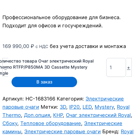
Профессиональное оборудование для бизнеса.
Подходит для офисов и госучреждений.
169 990,00
₽
без учета доставки и монтажа
с НДС
оличество товара Очаг электрический Royal
-
+
hermo RTFP/P850MA 3D Cassette Mystery
ngle
В заказ
Артикул:
НС-1683166
Категория:
Электрические
паровые очаги
Метки:
3D
,
IP20
,
LED
,
Mystery
,
Royal
Thermo
,
Доп.опция
,
КНР
,
Очаг электрический Royal
,
Сбоку
,
Тепловое оборудование
,
Электрические
камины
,
Электрические паровые очаги
Бренд:
Royal