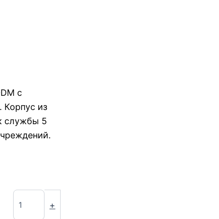
0DM с
 Корпус из
к службы 5
учреждений.
+