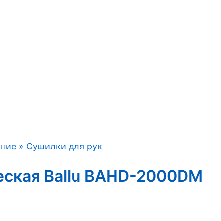
ание
»
Сушилки для рук
еская Ballu BAHD-2000DM