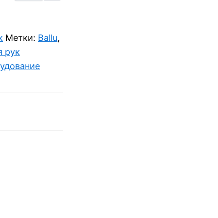
к
Метки:
Ballu
,
я рук
рудование