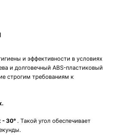
и
гигиены и эффективности в условиях
рева и долговечный ABS-пластиковый
вие строгим требованиям к
к.
 - 30°
. Такой угол обеспечивает
екунды.