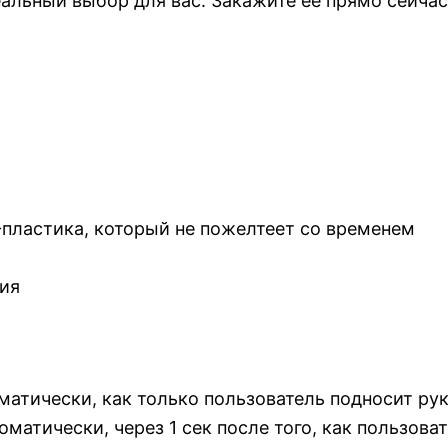
еальный выбор для вас. Закажите ее прямо сейча
-пластика, который не пожелтеет со временем
ния
тически, как только пользователь подносит рук
атически, через 1 сек после того, как пользоват