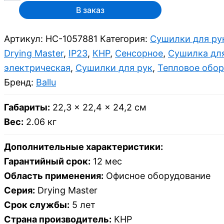
В заказ
Артикул:
НС-1057881
Категория:
Сушилки для ру
Drying Master
,
IP23
,
КНР
,
Сенсорное
,
Сушилка дл
электрическая
,
Сушилки для рук
,
Тепловое обо
Бренд:
Ballu
Габариты:
22,3 × 22,4 × 24,2 см
Вес:
2.06 кг
Дополнительные характеристики:
Гарантийный срок:
12 мес
Область применения:
Офисное оборудование
Серия:
Drying Master
Срок службы:
5 лет
Страна производитель:
КНР