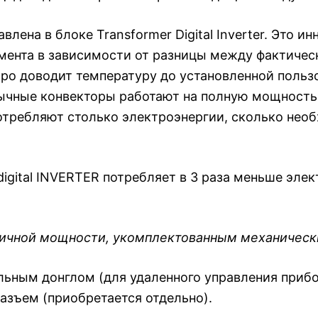
влена в блоке Transformer Digital Inverter. Это 
мента в зависимости от разницы между фактичес
о доводит температуру до установленной пользов
ычные конвекторы работают на полную мощность.
r потребляют столько электроэнергии, сколько не
gital INVERTER потребляет в 3 раза меньше элек
гичной мощности, укомплектованным механическ
ьным донглом (для удаленного управления прибо
азъем (приобретается отдельно).