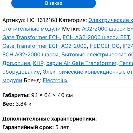
В заказ
Артикул:
НС-1612168
Категория:
Электрические 
отопительные модули
Метки:
AG2-2000 шасси E
Gate Transformer ECH
,
ECH AG2-2000 шасси EFT
,
Gate Transformer ECH AG2-2000
,
HEDGEHOG
,
IP2
ECH AG2-2000 шасси
,
Бытовые электрические о
Доп.опция
,
КНР
,
серии Air Gate Transformer
,
Тепл
оборудование
,
Электрические конвекционные о
модули
Бренд:
Electrolux
Габариты:
9,1 × 64 × 40 см
Вес:
3.84 кг
Дополнительные характеристики:
Гарантийный срок:
5 лет