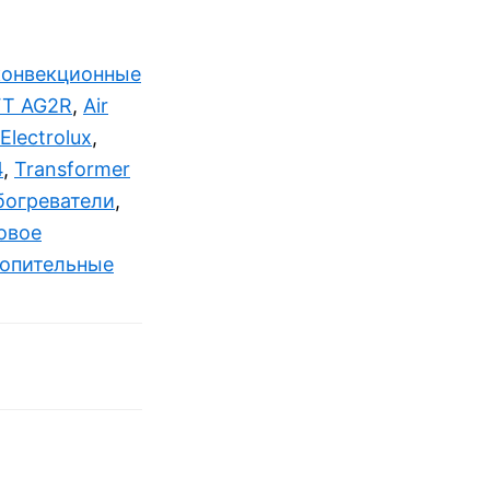
конвекционные
FT AG2R
,
Air
Electrolux
,
4
,
Transformer
богреватели
,
овое
топительные