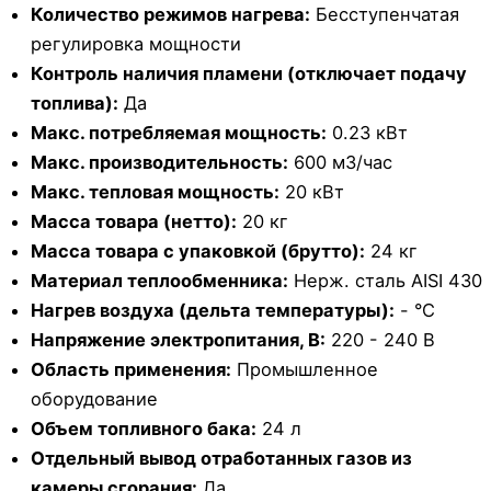
Количество режимов нагрева:
Бесступенчатая
регулировка мощности
Контроль наличия пламени (отключает подачу
топлива):
Да
Макс. потребляемая мощность:
0.23 кВт
Макс. производительность:
600 м3/час
Макс. тепловая мощность:
20 кВт
Масса товара (нетто):
20 кг
Масса товара с упаковкой (брутто):
24 кг
Материал теплообменника:
Нерж. сталь AISI 430
Нагрев воздуха (дельта температуры):
- °С
Напряжение электропитания, В:
220 - 240 В
Область применения:
Промышленное
оборудование
Объем топливного бака:
24 л
Отдельный вывод отработанных газов из
камеры сгорания:
Да