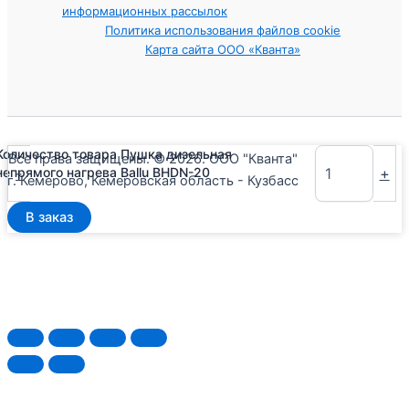
информационных рассылок
Политика использования файлов cookie
Карта сайта ООО «Кванта»
Количество товара Пушка дизельная
Все права защищены. © 2026. ООО "Кванта"
-
+
непрямого нагрева Ballu BHDN-20
г. Кемерово, Кемеровская область - Кузбасс
В заказ