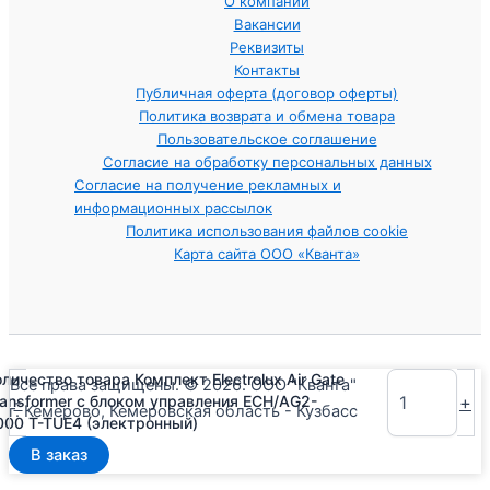
О компании
Вакансии
Реквизиты
Контакты
Публичная оферта (договор оферты)
Политика возврата и обмена товара
Пользовательское соглашение
Согласие на обработку персональных данных
Согласие на получение рекламных и
информационных рассылок
Политика использования файлов cookie
Карта сайта ООО «Кванта»
оличество товара Комплект Electrolux Air Gate
Все права защищены. © 2026. ООО "Кванта"
-
+
ransformer с блоком управления ECH/AG2-
г. Кемерово, Кемеровская область - Кузбасс
000 T-TUE4 (электронный)
В заказ