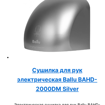
Сушилка для рук
электрическая Ballu BAHD-
2000DM Silver
Электрическая сушилка для рук Ballu BAHD-