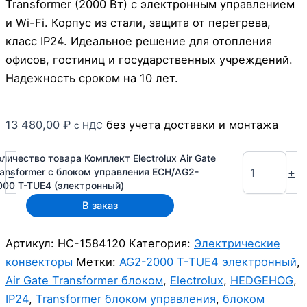
Transformer (2000 Вт) с электронным управлением
и Wi-Fi. Корпус из стали, защита от перегрева,
класс IP24. Идеальное решение для отопления
офисов, гостиниц и государственных учреждений.
Надежность сроком на 10 лет.
13 480,00
₽
без учета доставки и монтажа
с НДС
оличество товара Комплект Electrolux Air Gate
-
+
ransformer с блоком управления ECH/AG2-
000 T-TUE4 (электронный)
В заказ
Артикул:
НС-1584120
Категория:
Электрические
конвекторы
Метки:
AG2-2000 T-TUE4 электронный
,
Air Gate Transformer блоком
,
Electrolux
,
HEDGEHOG
,
IP24
,
Transformer блоком управления
,
блоком