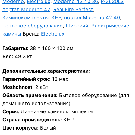
Moderno
,
Electrolux
,
Moderno 42 40 36
,
P-3620LS
портал Moderno 42
,
Real Fire Perfect
,
Каминокомплекты
,
КНР
,
портал Moderno 42 40
,
Тепловое оборудование
,
Широкий
,
Электрические
камины
Бренд:
Electrolux
Габариты:
38 × 160 × 100 см
Вес:
49.3 кг
Дополнительные характеристики:
Гарантийный срок:
12 мес
Moshchnost:
2 кВт
Область применения:
Бытовое оборудование (для
домашнего использования)
Серия:
Линейные каминокомплекты
Страна производитель:
КНР
Цвет корпуса:
Белый