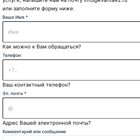
услуге, напишите нам на почту info@kvanta42.ru
или заполните форму ниже.
Ваше Имя
*
Как можно к Вам обращаться?
Телефон:
Ваш контактный телефон?
Комментарий
Эл. почта
*
сообщение
почта
Адрес Вашей электронной почты?
Комментарий или сообщение