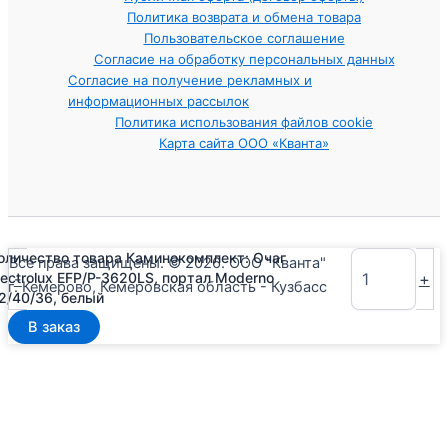
Политика возврата и обмена товара
Пользовательское соглашение
Согласие на обработку персональных данных
Согласие на получение рекламных и
информационных рассылок
Политика использования файлов cookie
Карта сайта ООО «Кванта»
оличество товара Каминокомплект: Очаг
Все права защищены. © 2026. ООО "Кванта"
-
+
lectrolux EFP/P-3620LS, портал Moderno
г. Кемерово, Кемеровская область - Кузбасс
2/40/36, белый
В заказ