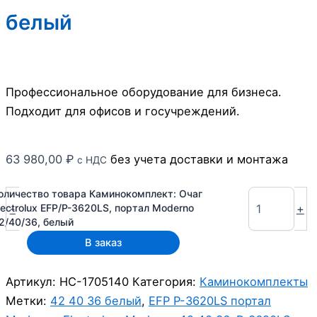
белый
Профессиональное оборудование для бизнеса.
Подходит для офисов и госучреждений.
63 980,00
₽
без учета доставки и монтажа
с НДС
оличество товара Каминокомплект: Очаг
-
+
lectrolux EFP/P-3620LS, портал Moderno
2/40/36, белый
В заказ
Артикул:
НС-1705140
Категория:
Каминокомплекты
Метки:
42 40 36 белый
,
EFP P-3620LS портал