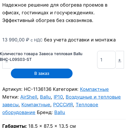
Надежное решение для обогрева проемов в
офисах, гостиницах и госучреждениях.
Эффективный обогрев без сквозняков.
13 990,00
₽
без учета доставки и монтажа
с НДС
Количество товара Завеса тепловая Ballu
-
+
BHC-L09S03-ST
В заказ
Артикул:
НС-1136136
Категория:
Компактные
Метки:
AirShell
,
Ballu
,
IP10
,
Воздушные и тепловые
завесы
,
Компактные
,
РОССИЯ
,
Тепловое
оборудование
Бренд:
Ballu
Габариты:
18,5 × 87,5 × 13,5 см