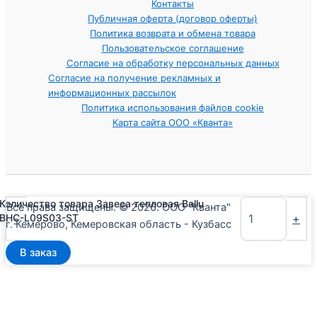
Контакты
Публичная оферта (договор оферты)
Политика возврата и обмена товара
Пользовательское соглашение
Согласие на обработку персональных данных
Согласие на получение рекламных и
информационных рассылок
Политика использования файлов cookie
Карта сайта ООО «Кванта»
Количество товара Завеса тепловая Ballu
Все права защищены. © 2026. ООО "Кванта"
-
+
BHC-L09S03-ST
г. Кемерово, Кемеровская область - Кузбасс
В заказ