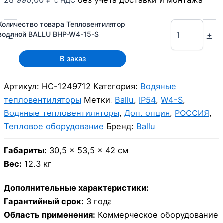
28 990,00
₽
без учета доставки и монтажа
с НДС
Количество товара Тепловентилятор
-
+
водяной BALLU BHP-W4-15-S
В заказ
Артикул:
НС-1249712
Категория:
Водяные
тепловентиляторы
Метки:
Ballu
,
IP54
,
W4-S
,
Водяные тепловентиляторы
,
Доп. опция
,
РОССИЯ
,
Тепловое оборудование
Бренд:
Ballu
Габариты:
30,5 × 53,5 × 42 см
Вес:
12.3 кг
Дополнительные характеристики:
Гарантийный срок:
3 года
Область применения:
Коммерческое оборудование