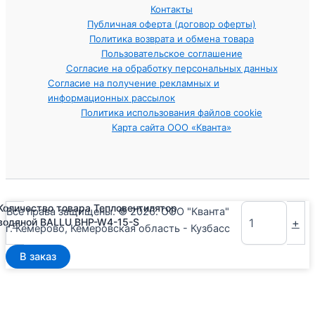
Контакты
Публичная оферта (договор оферты)
Политика возврата и обмена товара
Пользовательское соглашение
Согласие на обработку персональных данных
Согласие на получение рекламных и
информационных рассылок
Политика использования файлов cookie
Карта сайта ООО «Кванта»
Количество товара Тепловентилятор
Все права защищены. © 2026. ООО "Кванта"
-
+
водяной BALLU BHP-W4-15-S
г. Кемерово, Кемеровская область - Кузбасс
В заказ