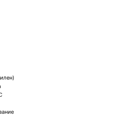
илен)
а
С
вание