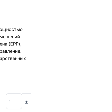
мощностью
омещений.
на (EPP),
равление.
дарственных
+