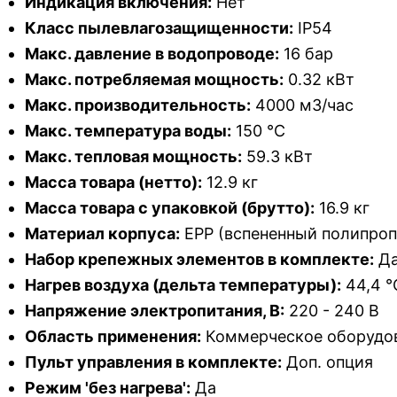
Индикация включения:
Нет
Класс пылевлагозащищенности:
IP54
Макс. давление в водопроводе:
16 бар
Макс. потребляемая мощность:
0.32 кВт
Макс. производительность:
4000 м3/час
Макс. температура воды:
150 °С
Макс. тепловая мощность:
59.3 кВт
Масса товара (нетто):
12.9 кг
Масса товара с упаковкой (брутто):
16.9 кг
Материал корпуса:
EPP (вспененный полипроп
Набор крепежных элементов в комплекте:
Д
Нагрев воздуха (дельта температуры):
44,4 °
Напряжение электропитания, В:
220 - 240 В
Область применения:
Коммерческое оборудо
Пульт управления в комплекте:
Доп. опция
Режим 'без нагрева':
Да