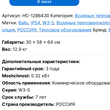
В заказ
Артикул:
НС-1286430
Категория:
Водяные тепло
Метки:
Ballu
,
IP54
,
W3-S
,
Водяные тепловентилят
опция
,
РОССИЯ
,
Тепловое оборудование
Бренд:
Габариты:
30 × 58 × 64 см
Вес:
12.9 кг
Дополнительные характеристики:
Гарантийный срок:
3 года
Moshchnost:
0.32 кВт
Область применения:
Коммерческое оборудова
Серия:
W3-S
Срок службы:
7 лет
Страна производитель:
РОССИЯ