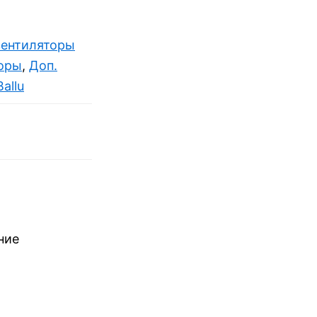
вентиляторы
оры
,
Доп.
Ballu
ние