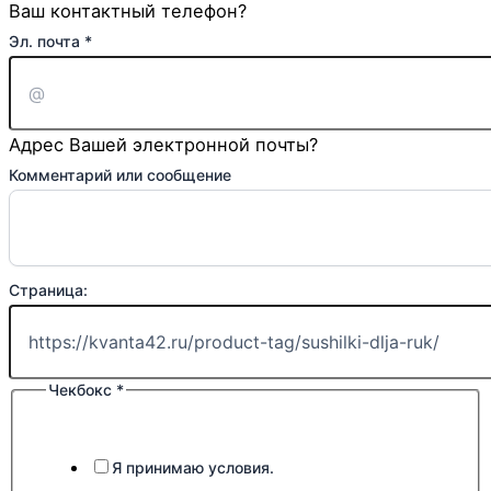
Ваш контактный телефон?
Эл. почта
*
Адрес Вашей электронной почты?
Комментарий или сообщение
Страница:
Страница:
почта
сообщение
Чекбокс
*
Я принимаю условия.