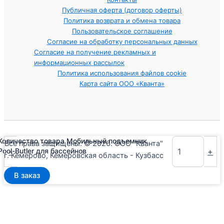
Публичная оферта (договор оферты)
Политика возврата и обмена товара
Пользовательское соглашение
Согласие на обработку персональных данных
Согласие на получение рекламных и
информационных рассылок
Политика использования файлов cookie
Карта сайта ООО «Кванта»
Количество товара Мобильный подъемник
Все права защищены. © 2026. ООО "Кванта"
-
+
Pool-Butler для бассейнов
г. Кемерово, Кемеровская область - Кузбасс
В заказ