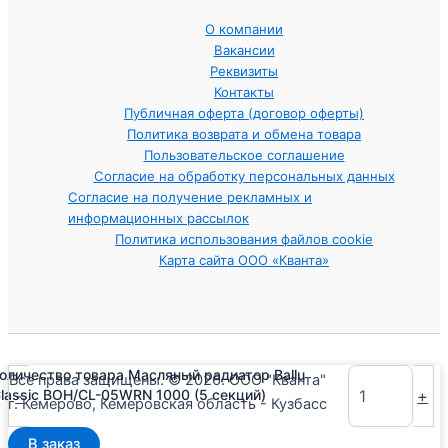
О компании
Вакансии
Реквизиты
Контакты
Публичная оферта (договор оферты)
Политика возврата и обмена товара
Пользовательское соглашение
Согласие на обработку персональных данных
Согласие на получение рекламных и
информационных рассылок
Политика использования файлов cookie
Карта сайта ООО «Кванта»
оличество товара Масляный радиатор Ballu
Все права защищены. © 2026. ООО "Кванта"
-
+
lassic BOH/CL-05WRN 1000 (5 секций)
г. Кемерово, Кемеровская область - Кузбасс
В заказ