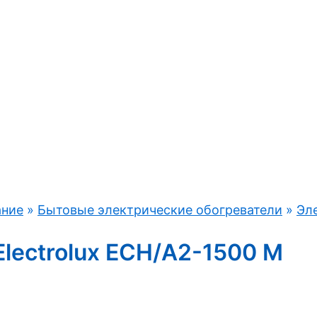
ание
»
Бытовые электрические обогреватели
»
Эл
lectrolux ECH/A2-1500 M