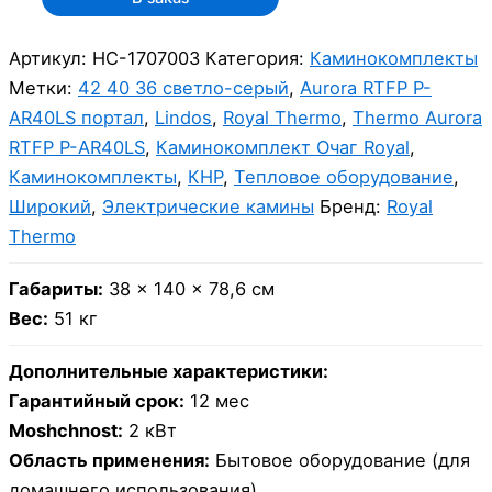
Артикул:
НС-1707003
Категория:
Каминокомплекты
Метки:
42 40 36 светло-серый
,
Aurora RTFP P-
AR40LS портал
,
Lindos
,
Royal Thermo
,
Thermo Aurora
RTFP P-AR40LS
,
Каминокомплект Очаг Royal
,
Каминокомплекты
,
КНР
,
Тепловое оборудование
,
Широкий
,
Электрические камины
Бренд:
Royal
Thermo
Габариты:
38 × 140 × 78,6 см
Вес:
51 кг
Дополнительные характеристики:
Гарантийный срок:
12 мес
Moshchnost:
2 кВт
Область применения:
Бытовое оборудование (для
домашнего использования)