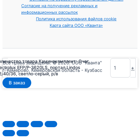
Согласие на получение рекламных и
информационных рассылок
Политика использования файлов cookie
Карта сайта ООО «Кванта»
оличество товара Каминокомплект: Очаг
Все права защищены. © 2026. ООО "Кванта"
-
+
lectrolux EFP/P-3620LS, портал Lindos
г. Кемерово, Кемеровская область - Кузбасс
2/40/36, светло-серый, р/в
В заказ