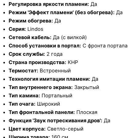
Регулировка яркости пламени:
Да
Режим 'Эффект пламени' (без обогрева):
Да
Режим обогрева:
Да
Серия:
Lindos
Сетевой кабель:
Да (с вилкой)
Способ установки в портал:
С фронта портала
Срок службы:
2 года
Страна производства:
КНР
Термостат:
Встроенный
Технология имитации пламени:
Да
Тип внутреннего экрана:
Закрытый
Тип камина:
Портальный
Тип очага:
Широкий
Тип фронтальной панели:
Плоская
Функция 'Звук потрескивания дров':
Да
Цвет корпуса:
Cветло-серый
Ширина товара:
160 см