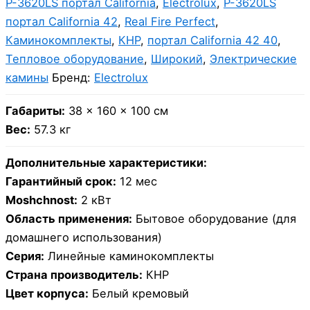
P-3620LS портал California
,
Electrolux
,
P-3620LS
портал California 42
,
Real Fire Perfect
,
Каминокомплекты
,
КНР
,
портал California 42 40
,
Тепловое оборудование
,
Широкий
,
Электрические
камины
Бренд:
Electrolux
Габариты:
38 × 160 × 100 см
Вес:
57.3 кг
Дополнительные характеристики:
Гарантийный срок:
12 мес
Moshchnost:
2 кВт
Область применения:
Бытовое оборудование (для
домашнего использования)
Серия:
Линейные каминокомплекты
Страна производитель:
КНР
Цвет корпуса:
Белый кремовый