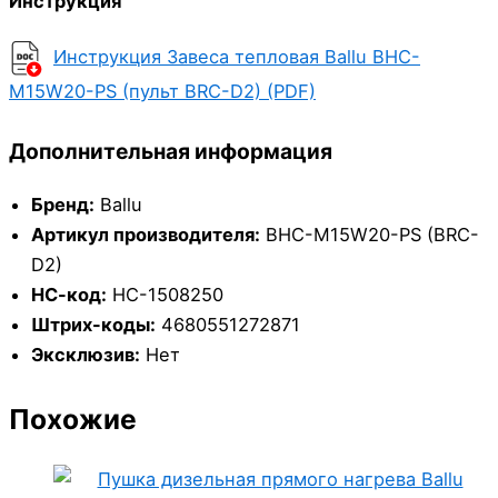
Инструкция
Инструкция Завеса тепловая Ballu BHC-
M15W20-PS (пульт BRC-D2) (PDF)
Дополнительная информация
Бренд:
Ballu
Артикул производителя:
BHC-M15W20-PS (BRC-
D2)
НС-код:
НС-1508250
Штрих-коды:
4680551272871
Эксклюзив:
Нет
Похожие