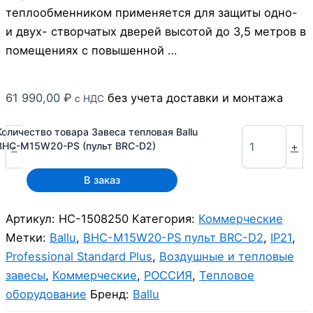
теплообменником применяется для защиты одно-
и двух- створчатых дверей высотой до 3,5 метров в
помещениях с повышенной …
61 990,00
₽
без учета доставки и монтажа
с НДС
Количество товара Завеса тепловая Ballu
-
+
BHC-M15W20-PS (пульт BRC-D2)
В заказ
Артикул:
НС-1508250
Категория:
Коммерческие
Метки:
Ballu
,
BHC-M15W20-PS пульт BRC-D2
,
IP21
,
Professional Standard Plus
,
Воздушные и тепловые
завесы
,
Коммерческие
,
РОССИЯ
,
Тепловое
оборудование
Бренд:
Ballu