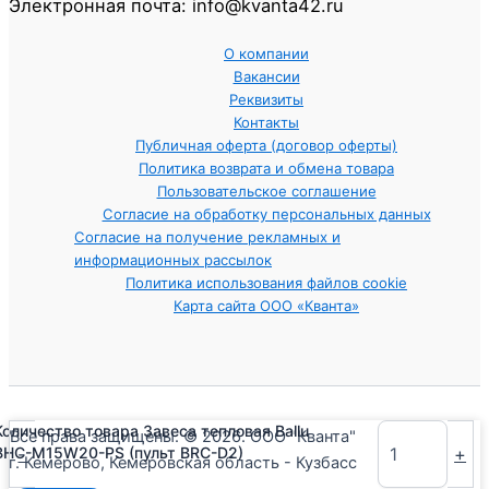
Электронная почта: info@kvanta42.ru
О компании
Вакансии
Реквизиты
Контакты
Публичная оферта (договор оферты)
Политика возврата и обмена товара
Пользовательское соглашение
Согласие на обработку персональных данных
Согласие на получение рекламных и
информационных рассылок
Политика использования файлов cookie
Карта сайта ООО «Кванта»
Количество товара Завеса тепловая Ballu
Все права защищены. © 2026. ООО "Кванта"
-
+
BHC-M15W20-PS (пульт BRC-D2)
г. Кемерово, Кемеровская область - Кузбасс