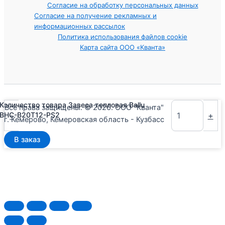
Согласие на обработку персональных данных
Согласие на получение рекламных и
информационных рассылок
Политика использования файлов cookie
Карта сайта ООО «Кванта»
Количество товара Завеса тепловая Ballu
Все права защищены. © 2026. ООО "Кванта"
-
+
BHC-B20T12-PS2
г. Кемерово, Кемеровская область - Кузбасс
В заказ