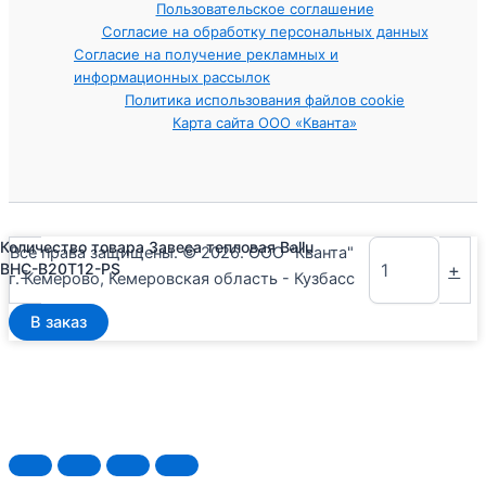
Пользовательское соглашение
Согласие на обработку персональных данных
Согласие на получение рекламных и
информационных рассылок
Политика использования файлов cookie
Карта сайта ООО «Кванта»
Количество товара Завеса тепловая Ballu
Все права защищены. © 2026. ООО "Кванта"
-
+
BHC-B20T12-PS
г. Кемерово, Кемеровская область - Кузбасс
В заказ