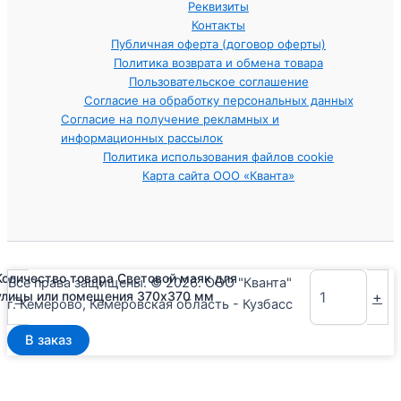
Реквизиты
Контакты
Публичная оферта (договор оферты)
Политика возврата и обмена товара
Пользовательское соглашение
Согласие на обработку персональных данных
Согласие на получение рекламных и
информационных рассылок
Политика использования файлов cookie
Карта сайта ООО «Кванта»
Количество товара Световой маяк для
Все права защищены. © 2026. ООО "Кванта"
-
+
улицы или помещения 370х370 мм
г. Кемерово, Кемеровская область - Кузбасс
В заказ