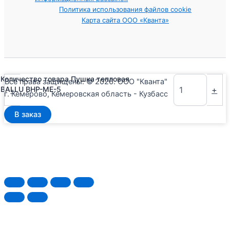
Политика использования файлов cookie
Карта сайта ООО «Кванта»
Количество товара Пушка тепловая
Все права защищены. © 2026. ООО "Кванта"
-
+
BALLU BHP-ME-5
г. Кемерово, Кемеровская область - Кузбасс
В заказ