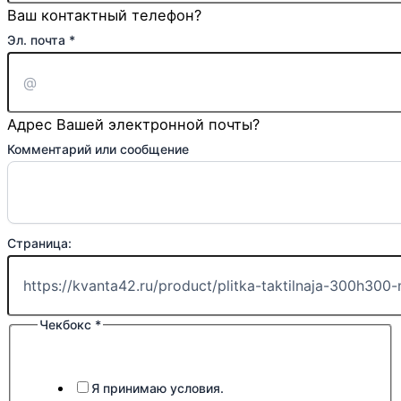
Ваш контактный телефон?
Страница:
Эл. почта
*
сообщение
Чекбокс
Адрес Вашей электронной почты?
Комментарий или сообщение
Страница:
Чекбокс
*
Я принимаю условия.