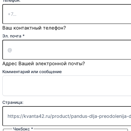
Телефон:
Ваш контактный телефон?
Ваше
Эл. почта
*
или
Имя
Адрес Вашей электронной почты?
Комментарий или сообщение
Страница:
Чекбокс
*