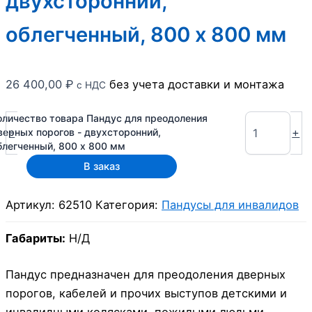
двухсторонний,
облегченный, 800 х 800 мм
26 400,00
₽
без учета доставки и монтажа
с НДС
оличество товара Пандус для преодоления
-
+
верных порогов - двухсторонний,
блегченный, 800 х 800 мм
В заказ
Артикул:
62510
Категория:
Пандусы для инвалидов
Габариты:
Н/Д
Пандус предназначен для преодоления дверных
порогов, кабелей и прочих выступов детскими и
инвалидными колясками, пожилыми людьми,