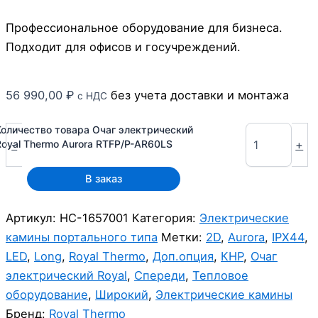
Профессиональное оборудование для бизнеса.
Подходит для офисов и госучреждений.
56 990,00
₽
без учета доставки и монтажа
с НДС
Количество товара Очаг электрический
-
+
Royal Thermo Aurora RTFP/P-AR60LS
В заказ
Артикул:
НС-1657001
Категория:
Электрические
камины портального типа
Метки:
2D
,
Aurora
,
IPX44
,
LED
,
Long
,
Royal Thermo
,
Доп.опция
,
КНР
,
Очаг
электрический Royal
,
Спереди
,
Тепловое
оборудование
,
Широкий
,
Электрические камины
Бренд:
Royal Thermo