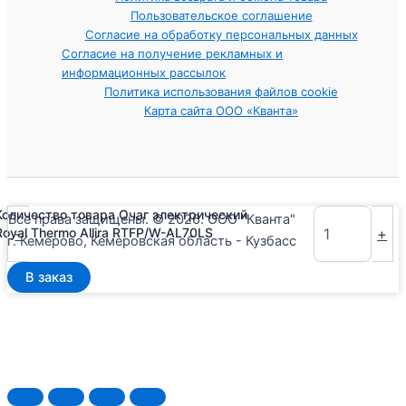
Пользовательское соглашение
Согласие на обработку персональных данных
Согласие на получение рекламных и
информационных рассылок
Политика использования файлов cookie
Карта сайта ООО «Кванта»
Количество товара Очаг электрический
Все права защищены. © 2026. ООО "Кванта"
-
+
Royal Thermo Allira RTFP/W-AL70LS
г. Кемерово, Кемеровская область - Кузбасс
В заказ