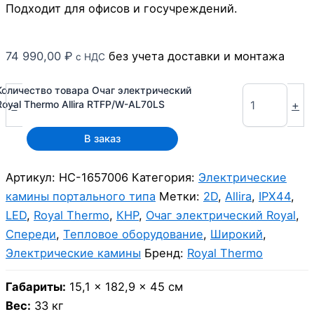
Подходит для офисов и госучреждений.
74 990,00
₽
без учета доставки и монтажа
с НДС
Количество товара Очаг электрический
-
+
Royal Thermo Allira RTFP/W-AL70LS
В заказ
Артикул:
НС-1657006
Категория:
Электрические
камины портального типа
Метки:
2D
,
Allira
,
IPX44
,
LED
,
Royal Thermo
,
КНР
,
Очаг электрический Royal
,
Спереди
,
Тепловое оборудование
,
Широкий
,
Электрические камины
Бренд:
Royal Thermo
Габариты:
15,1 × 182,9 × 45 см
Вес:
33 кг