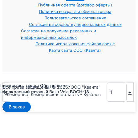
Публичная оферта (договор оферты)
Политика возврата и обмена товара
Пользовательское соглашение
Согласие на обработку персональных данных
Согласие на получение рекламных и
информационных рассылок
Политика использования файлов cookie
Карта сайта ООО «Кванта»
Количество товара Обогреватель
Все права защищены. © 2026. ООО "Кванта"
-
+
инфракрасный газовый Ballu Vela BOGH-18
г. Кемерово, Кемеровская область - Кузбасс
В заказ