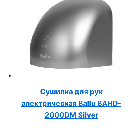
Сушилка для рук
электрическая Ballu BAHD-
2000DM Silver