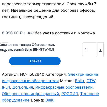
перегрева с терморегулятором. Срок службы 7
лет. Идеальное решение для обогрева офисов,
гостиниц, госучреждений.
8 990,00
₽
без учета доставки и монтажа
с НДС
Количество товара Обогреватель
-
+
инфракрасный Ballu BIH-GTW-0.8
В заказ
Артикул:
НС-1502640
Категория:
Электрические
инфракрасные обогреватели
Метки:
Ballu
,
GTW
,
IP54
,
Доп.опция
,
Инфракрасные обогреватели
,
Обогреватель инфракрасный
,
РОССИЯ
,
Тепловое
оборудование
Бренд:
Ballu