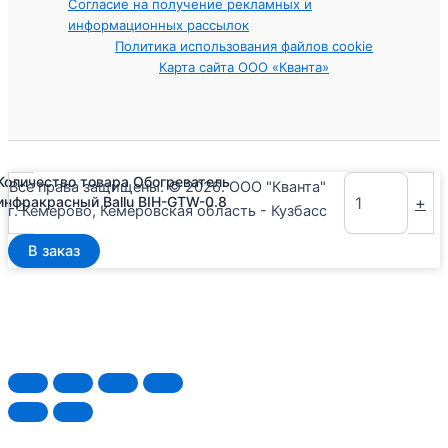
Согласие на получение рекламных и
информационных рассылок
Политика использования файлов cookie
Карта сайта ООО «Кванта»
Количество товара Обогреватель
Все права защищены. © 2026. ООО "Кванта"
-
+
инфракрасный Ballu BIH-GTW-0.8
г. Кемерово, Кемеровская область - Кузбасс
В заказ