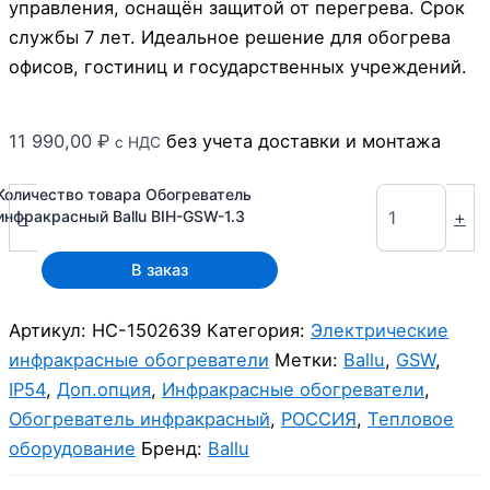
управления, оснащён защитой от перегрева. Срок
службы 7 лет. Идеальное решение для обогрева
офисов, гостиниц и государственных учреждений.
11 990,00
₽
без учета доставки и монтажа
с НДС
Количество товара Обогреватель
-
+
инфракрасный Ballu BIH-GSW-1.3
В заказ
Артикул:
НС-1502639
Категория:
Электрические
инфракрасные обогреватели
Метки:
Ballu
,
GSW
,
IP54
,
Доп.опция
,
Инфракрасные обогреватели
,
Обогреватель инфракрасный
,
РОССИЯ
,
Тепловое
оборудование
Бренд:
Ballu