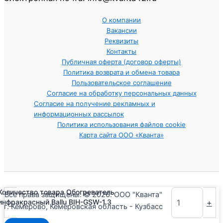
О компании
Вакансии
Реквизиты
Контакты
Публичная оферта (договор оферты)
Политика возврата и обмена товара
Пользовательское соглашение
Согласие на обработку персональных данных
Согласие на получение рекламных и
информационных рассылок
Политика использования файлов cookie
Карта сайта ООО «Кванта»
Количество товара Обогреватель
Все права защищены. © 2026. ООО "Кванта"
-
+
инфракрасный Ballu BIH-GSW-1.3
г. Кемерово, Кемеровская область - Кузбасс