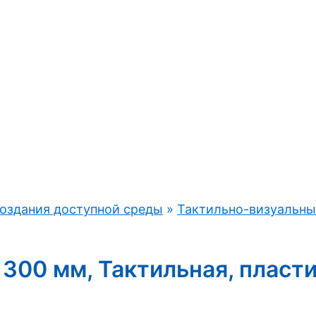
оздания доступной среды
»
Тактильно-визуальны
300 мм, Тактильная, пласт