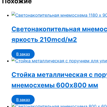
Похожие
Светонакопительная мнемосх
яркость 210mcd/м2
В заказ
Стойка металлическая с по
мнемосхемы 600х800 мм
В заказ