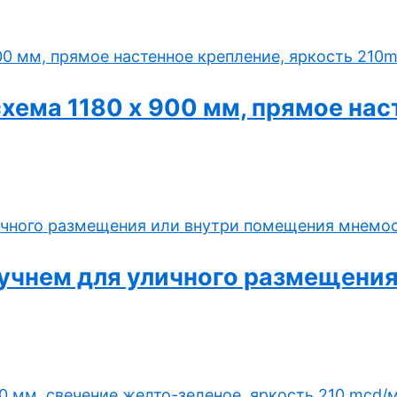
ема 1180 x 900 мм, прямое нас
ручнем для уличного размещени