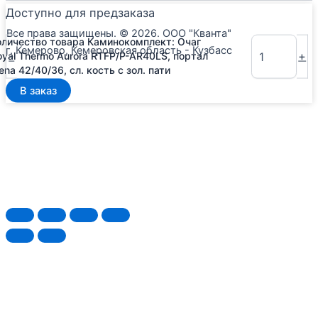
Доступно для предзаказа
Все права защищены. © 2026. ООО "Кванта"
оличество товара Каминокомплект: Очаг
г. Кемерово, Кемеровская область - Кузбасс
-
+
oyal Thermo Aurora RTFP/P-AR40LS, портал
ena 42/40/36, сл. кость с зол. пати
В заказ