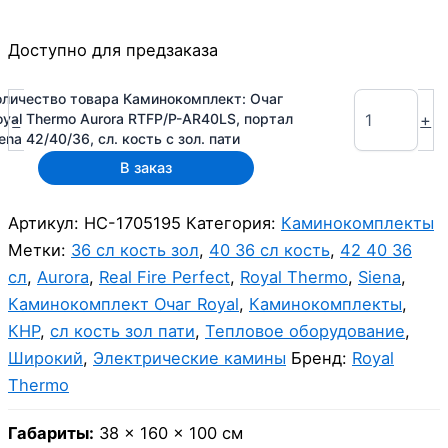
Доступно для предзаказа
оличество товара Каминокомплект: Очаг
-
+
oyal Thermo Aurora RTFP/P-AR40LS, портал
ena 42/40/36, сл. кость с зол. пати
В заказ
Артикул:
НС-1705195
Категория:
Каминокомплекты
Метки:
36 сл кость зол
,
40 36 сл кость
,
42 40 36
сл
,
Aurora
,
Real Fire Perfect
,
Royal Thermo
,
Siena
,
Каминокомплект Очаг Royal
,
Каминокомплекты
,
КНР
,
сл кость зол пати
,
Тепловое оборудование
,
Широкий
,
Электрические камины
Бренд:
Royal
Thermo
Габариты:
38 × 160 × 100 см