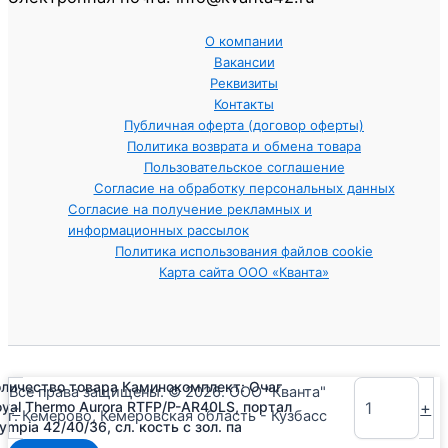
О компании
Вакансии
Реквизиты
Контакты
Публичная оферта (договор оферты)
Политика возврата и обмена товара
Пользовательское соглашение
Согласие на обработку персональных данных
Согласие на получение рекламных и
информационных рассылок
Политика использования файлов cookie
Карта сайта ООО «Кванта»
оличество товара Каминокомплект: Очаг
Все права защищены. © 2026. ООО "Кванта"
-
+
oyal Thermo Aurora RTFP/P-AR40LS, портал
г. Кемерово, Кемеровская область - Кузбасс
ympia 42/40/36, сл. кость с зол. па