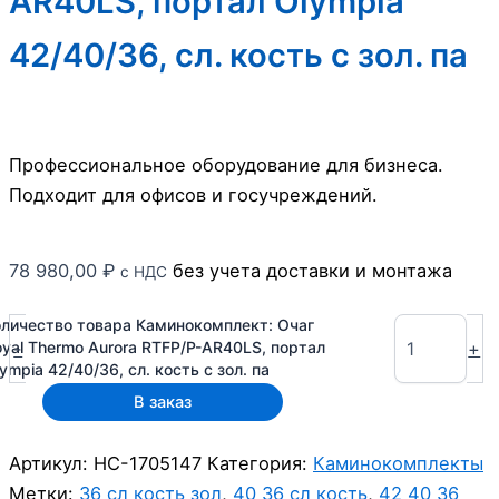
AR40LS, портал Olympia
42/40/36, сл. кость с зол. па
Профессиональное оборудование для бизнеса.
Подходит для офисов и госучреждений.
78 980,00
₽
без учета доставки и монтажа
с НДС
оличество товара Каминокомплект: Очаг
-
+
oyal Thermo Aurora RTFP/P-AR40LS, портал
ympia 42/40/36, сл. кость с зол. па
В заказ
Артикул:
НС-1705147
Категория:
Каминокомплекты
Метки:
36 сл кость зол
,
40 36 сл кость
,
42 40 36