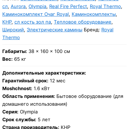
сл
,
Aurora
,
Olympia
,
Real Fire Perfect
,
Royal Thermo
,
Каминокомплект Очаг Royal
,
Каминокомплекты
,
КНР
,
сл кость зол па
,
Тепловое оборудование
,
Широкий
,
Электрические камины
Бренд:
Royal
Thermo
Габариты:
38 × 160 × 100 см
Вес:
65 кг
Дополнительные характеристики:
Гарантийный срок:
12 мес
Moshchnost:
1.6 кВт
Область применения:
Бытовое оборудование (для
домашнего использования)
Серия:
Olympia
Срок службы:
5 лет
Страна производитель:
КНР