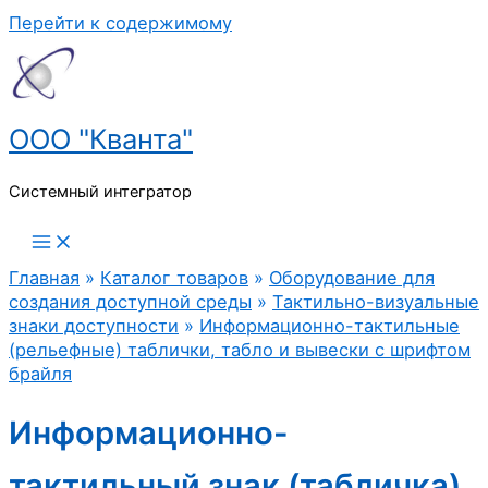
Перейти к содержимому
ООО "Кванта"
Системный интегратор
Главная
»
Каталог товаров
»
Оборудование для
создания доступной среды
»
Тактильно-визуальные
знаки доступности
»
Информационно-тактильные
(рельефные) таблички, табло и вывески с шрифтом
брайля
Информационно-
тактильный знак (табличка)