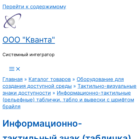
Перейти к содержимому
ООО "Кванта"
Системный интегратор
Главная
»
Каталог товаров
»
Оборудование для
создания доступной среды
»
Тактильно-визуальные
знаки доступности
»
Информационно-тактильные
(рельефные) таблички, табло и вывески с шрифтом
брайля
Информационно-
тактильный знак (табличка)