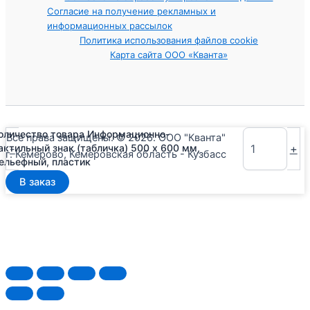
Согласие на получение рекламных и
информационных рассылок
Политика использования файлов cookie
Карта сайта ООО «Кванта»
оличество товара Информационно-
Все права защищены. © 2026. ООО "Кванта"
-
+
актильный знак (табличка) 500 x 600 мм,
г. Кемерово, Кемеровская область - Кузбасс
ельефный, пластик
В заказ