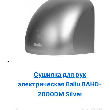
Сушилка для рук
электрическая Ballu BAHD-
2000DM Silver