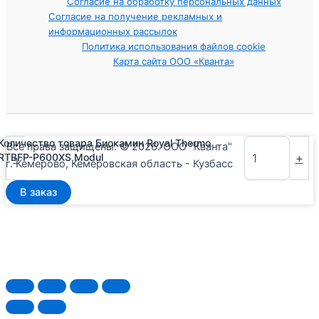
Согласие на обработку персональных данных
Согласие на получение рекламных и
информационных рассылок
Политика использования файлов cookie
Карта сайта ООО «Кванта»
Количество товара Биокамин Royal Thermo
Все права защищены. © 2026. ООО "Кванта"
-
+
RTBFP-P600XS Modul
г. Кемерово, Кемеровская область - Кузбасс
В заказ