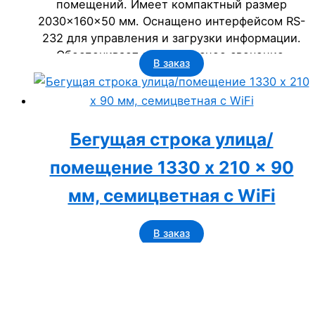
помещений. Имеет компактный размер
2030x160x50 мм. Оснащено интерфейсом RS-
232 для управления и загрузки информации.
Обеспечивает яркое красное свечение.
В заказ
Предназначено для отображения текстовых и
цифровых сообщений, что делает его
идеальным для рекламы, объявлений и
информирования в торговых залах, офисах,
Бегущая строка улица/
банках и других учреждениях.
помещение 1330 x 210 x 90
мм, семицветная с WiFi
В заказ