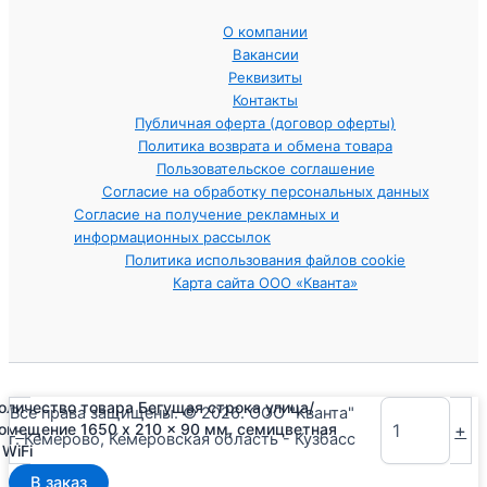
О компании
Вакансии
Реквизиты
Контакты
Публичная оферта (договор оферты)
Политика возврата и обмена товара
Пользовательское соглашение
Согласие на обработку персональных данных
Согласие на получение рекламных и
информационных рассылок
Политика использования файлов cookie
Карта сайта ООО «Кванта»
оличество товара Бегущая строка улица/
Все права защищены. © 2026. ООО "Кванта"
-
+
омещение 1650 x 210 x 90 мм, семицветная
г. Кемерово, Кемеровская область - Кузбасс
 WiFi
В заказ